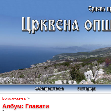
Обавјештења
Историја
Богослужења
>
Албум: Главати