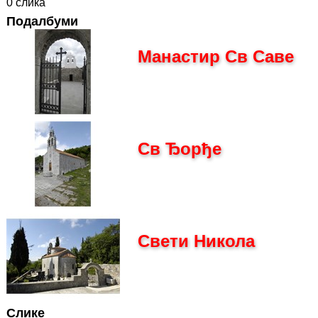
0 слика
Подалбуми
Манастир Св Саве
Св Ђорђе
Свети Никола
Слике