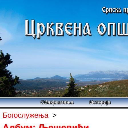
Обавјештења
Историја
Богослужења
>
Албум: Љешевићи