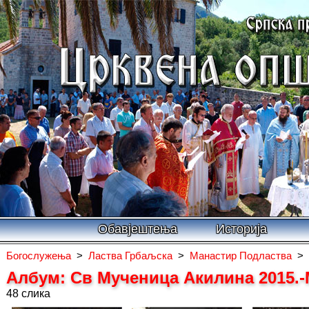
Обавјештења
Историја
Богослужења
>
Ластва Грбаљска
>
Манастир Подластва
>
Албум: Св Мученица Акилина 2015.
48 слика