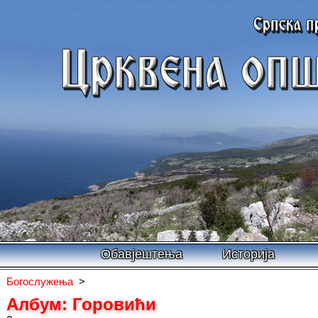
Обавјештења
Историја
Богослужења
>
Албум: Горовићи