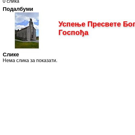
0 слика
Подалбуми
Успење Пресвете Бо
Госпођа
Слике
Нема слика за показати.