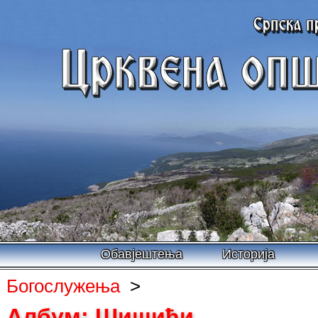
Обавјештења
Историја
Богослужења
>
Албум: Шишићи