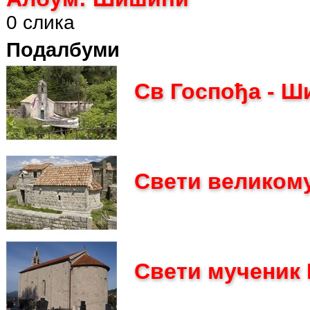
0 слика
Подалбуми
Св Госпођа - 
Свети великому
Свети мученик