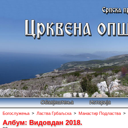
Обавјештења
Историја
Богослужења
>
Ластва Грбаљска
>
Манастир Подластва
>
Албум: Видовдан 2018.