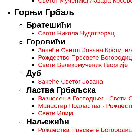
Светог Мученика Лазара Косовс
Горњи Грбаљ
Братешићи
Свети Никола Чудотворац
Горовићи
Зачеће Светог Јована Крстите
Рождество Пресвете Богородиц
Свети Великомученик Георгије
Дуб
Зачеће Светог Јована
Ластва Грбаљска
Вазнесења Господњег - Свети 
Манастир Подластва - Рождест
Свети Илија
Наљежићи
Рождества Пресвете Богородице