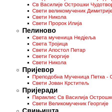
Св Василије Острошки Чудотво
Свети великомученик Димитриј
Свети Никола
Свети Пророк Илија
Пелиново
Света мученица Недјеља
Света Тројица
Свети Апостол Петар
Свети Георгије
Свети Никола
Пријевор
Преподобна Мученица Петка - 
Свети Јован Крститељ
Пријеради
Параклис Св Василија Острошк
Свети Великомученик Георгије
Свињишта