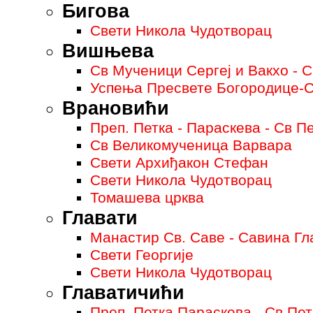
Бигова
Свети Никола Чудотворац
Вишњева
Св Мученици Сергеј и Вакхо - 
Успења Пресвете Богородице-С
Врановићи
Преп. Петка - Параскева - Св П
Св Великомученица Варвара
Свети Архиђакон Стефан
Свети Никола Чудотворац
Томашева црква
Главати
Манастир Св. Саве - Савина Гл
Свети Георгије
Свети Никола Чудотворац
Главатичићи
Преп. Петка Параскева - Св Пет