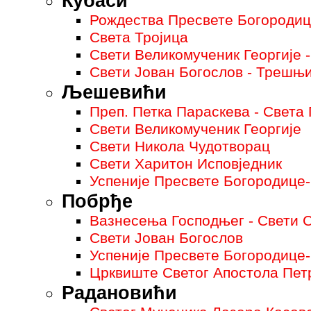
Кубаси
Рождества Пресвете Богородице
Света Тројица
Свети Великомученик Георгије -
Свети Јован Богослов - Трешњ
Љешевићи
Преп. Петка Параскева - Света 
Свети Великомученик Георгије
Свети Никола Чудотворац
Свети Харитон Исповједник
Успеније Пресвете Богородице
Побрђе
Вазнесења Господњег - Свети 
Свети Јован Богослов
Успеније Пресвете Богородице
Црквиште Светог Апостола Пет
Радановићи