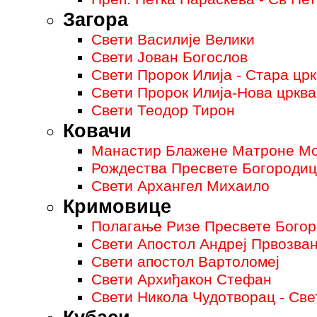
Загора
Свети Василије Велики
Свети Јован Богослов
Свети Пророк Илија - Стара цр
Свети Пророк Илија-Нова црква
Свети Теодор Тирон
Ковачи
Манастир Блажене Матроне Мо
Рождества Пресвете Богородице
Свети Архангел Михаило
Кримовице
Полагање Ризе Пресвете Бого
Свети Апостол Андреј Првозван
Свети апостол Вартоломеј
Свети Архиђакон Стефан
Свети Никола Чудотворац - Све