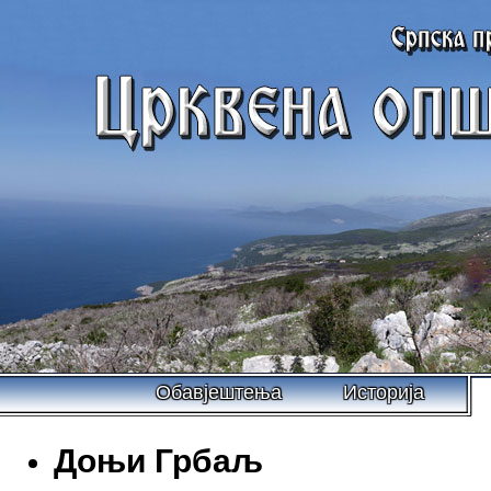
Обавјештења
Историја
Доњи Грбаљ