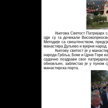
Његова Светост Патријарх с
гдје су га дочекали Високопрео
Методије са свештенством, предс
манастира Дуљево и вјерни народ.
Његову светост је у манасти
народа Грбља, Боке и Црне Горе ко
срдачно поздрави свог патријарха
обновљен, заблистао је у пуном с
манастирска порта.