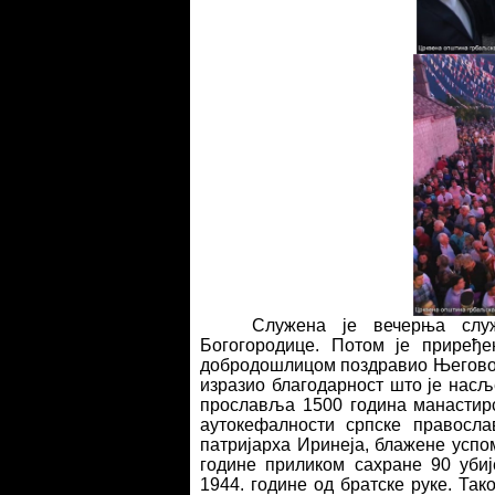
Служена је вечерња слу
Богогородице. Потом је приређе
добродошлицом поздравио Његово 
изразио благодарност што је насљ
прославља 1500 година манастирс
аутокефалности српске правосла
патријарха Иринеја, блажене успо
године приликом сахране 90 уби
1944. године од братске руке. Так