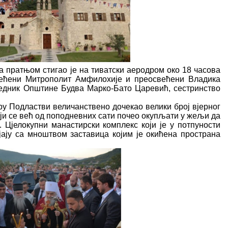
а пратњом стигао је на тиватски аеродром око 18 часова
свећени Митрополит Амфилохије и преосвећени Владика
једник Општине Будва Марко-Бато Царевић, сестринство
ру Подластви величанствено дочекао велики број вјерног
ји се већ од поподневних сати почео окупљати у жељи да
.
Цјелокупни манастирски комплекс који је у потпуности
јају са мноштвом заставица којим је окићена пространа