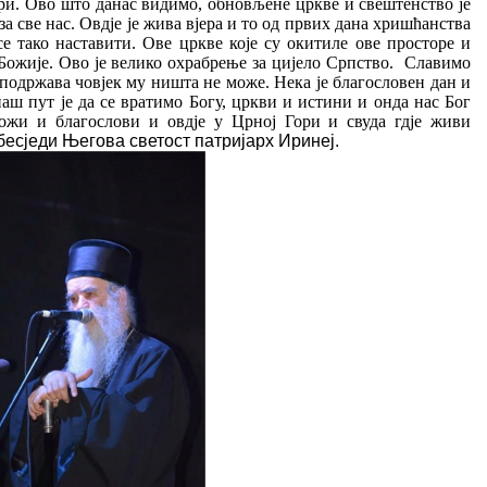
ори. Ово што данас видимо, обновљене цркве и свештенство је
за све нас. Овдје је жива вјера и то од првих дана хришћанства
се тако наставити. Oве цркве које су окитиле ове просторе и
Божије. Ово је велико охрабрење за цијело Српство. Славимо
 подржава човјек му ништа не може. Нека је благословен дан и
аш пут је да се вратимо Богу, цркви и истини и онда нас Бог
ожи и благослови и овдје у Црној Гори и свуда гдје живи
ј бесједи Његова светост патријарх Иринеј.