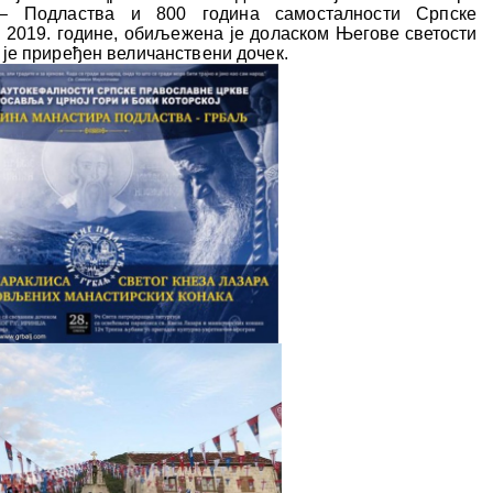
– Подластва и 800 година самосталности Српске
а 2019. године, обиљежена је доласком
Његове светости
 је
приређен величанствени дочек
.