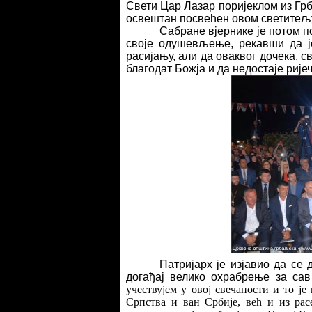
Свети Цар Лазар поријеклом из Грбљ
освештан посвећен овом светитељ
Сабране вјернике је потом п
своје одушевљење, рекавши да ј
расијању, али да оваквог дочека, св
благодат Божја и да недостаје ријеч
Патријарх је изјавио да се 
догађај велико охрабрење за сав
учествујем у овој свечаности и то је
Српства и ван Србије, већ и из рас