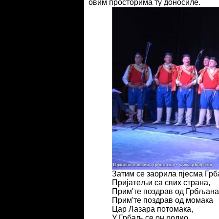
овим просторима ту доносиле.
Затим се заорила пјесма Грб
Пријатељи са свих страна,
Прим'те поздрав од Грбљана
Прим'те поздрав од момака
Цар Лазара потомака,
У Грбаљ се он родио,