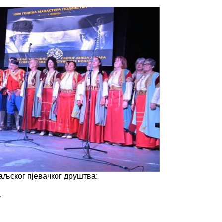
аљског пјевачког друштва:
.