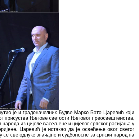
утио је и градоначелник Будве Марко Бато Царевић који
бог присуства Његове светости Његовог преосвештенства,
 народа из цијеле васељене и цијелог српског расијања у
ијене. Царевић је истакао да је освећење овог светог
у се све одлуке значајне и судбоносне за српски народ на