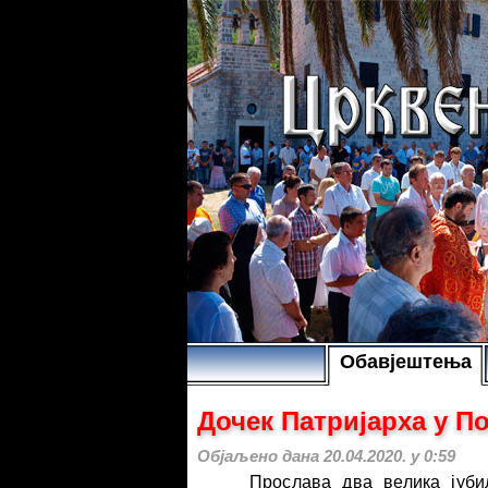
Обавјештења
Дочек Патријарха у П
Објаљено дана 20.04.2020. у 0:59
Прослава два велика јуби