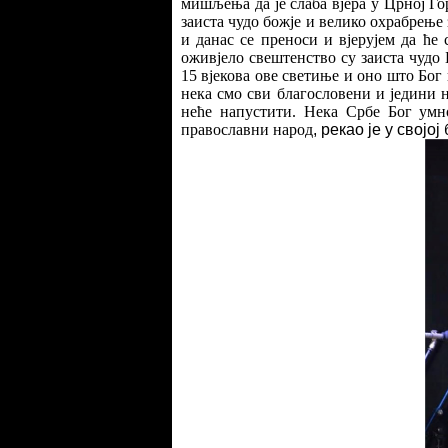
мишљења да је слаба вјера у Црној Г
заиста чудо божје и велико охрабрење 
и данас се преноси и вјерујем да ће 
оживјело свештенство су заиста чудо
15 вјекова ове светиње и оно што Бог
нека смо сви благословени и једини н
неће напустити. Нека Србе Бог умн
православни народ
, рекао је у својо