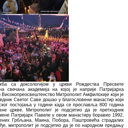
жба са доксологијом у цркви Рождества Пресвете
на свечана академија на којој је наприје Патријарха
Високопреосвештенство Митрополит Амфилохије који је
едник Светог Саве дошао у благословени манастир који
ког постојања у години када се прославља 800 година
вне цркве. Митрополит је подсјетио да је претходник
мене Патријарх Павеле у овом манастиру боравио 1992.
јених Грбљана, Маина, Побора, Паштровића страдалих
ође, митрополит је подсјетио да је по народном предању