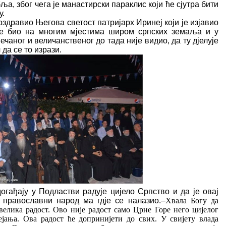
а, због чега је манастирски параклис који ће сјутра бити
у.
оздравио Његова светост патријарх Иринеј који је изјавио
е био на многим мјестима широм српских земаља и у
ечаног и величанственог до тада није видио, да ту дјелује
 да се то изрази.
догађају у Подластви радује цијело Српство и да је овај
 православни народ ма гдје се налазио.–
Хвала Богу да
 велика радост. Ово није радост само Црне Горе него цијелог
ејања. Ова радост ће допринијети до свих. У свијету влада