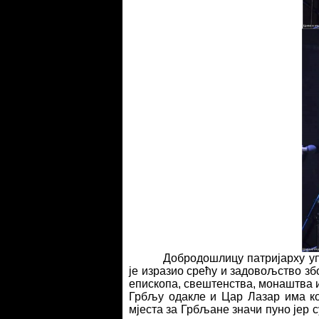
Добродошлицу патријарху уп
је изразио срећу и задовољство з
епископа, свештенства, монаштва и
Грбљу одакле и Цар Лазар има кор
мјеста за Грбљане значи пуно јер с