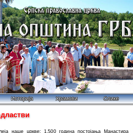
Историја
Храмови
Слике
одластви
леја наше цркве: 1.500 година постојања Манастира