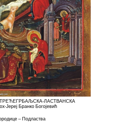
 ТРЕЋЕГРБАЉСКА-ЛАСТВАНСКА
ох-Јереј Бранко Богојевић
ородице – Подластва