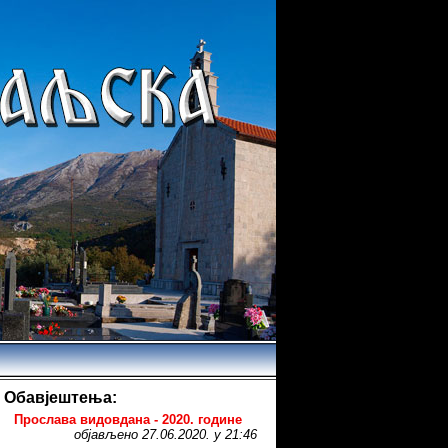
Обавјештења:
Прослава видовдана - 2020. године
објављено 27.06.2020. у 21:46