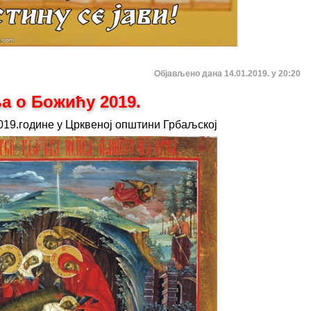
Објављено дана 14.01.2019. у 20:20
а о Божићу 2019.
19.године у Црквеној општини Грбаљској