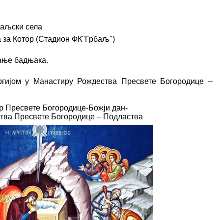
аљски села
а Котор (Стадион ФК''Грбаљ'')
гање бадњака.
ргијом у Манастиру Рождества Пресвете Богородице –
ор Пресвете Богородице-Божји дан-
ства Пресвете Богородице – Подластва