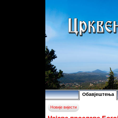
Обавјештења
Новије вијести