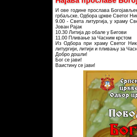
Најава прославе Бого
И ове године прослава Богојављењ
грбаљске, Одбора цркве Светог Ни
9.00 - Света литургија, у храму С
Јован Рајак
10.30 Литија до обале у Бигови
11.00 Пливање за Часним крстом
Из Одбора при храму Светог Ник
литургији, литији и пливању за Час
Добро дошли!
Бог се јави!
Ваистину се јави!