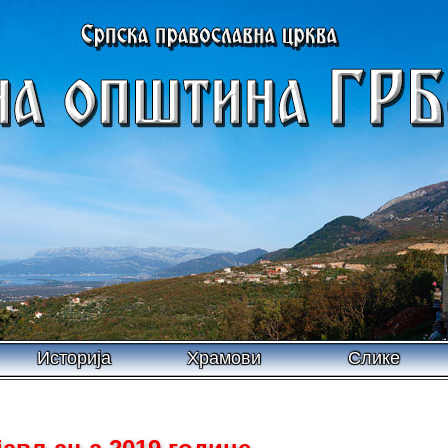
Историја
Храмови
Слике