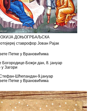
ОХИЈА ДОЊОГРБАЉСКА
отојереј ставрофор Јован Рајак
Свете Петке у Врановићима
 Богородице-Божји дан, 8. јануар
е у Загори
 Стефан-Шћепандан-9.јануар
Свете Петке у Врановићима