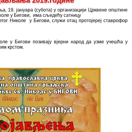
јављања 2019.године
а, 19. јануара (субота) у организацији Црквене општине
коле у Бигови, има сљедећу сатницу
ветог Николе у Бигови, служи отац протојереј ставрофор
оле у Бигови позивају вјерни народ да узме учешћа у
ним крстом.