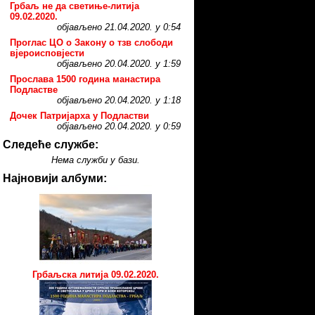
Грбаљ не да светиње-литија
09.02.2020.
објављено 21.04.2020. у 0:54
Проглас ЦО о Закону о тзв слободи
вјероисповјести
објављено 20.04.2020. у 1:59
Прослава 1500 година манастира
Подластве
објављено 20.04.2020. у 1:18
Дочек Патријарха у Подластви
објављено 20.04.2020. у 0:59
Следеће службе:
Нема служби у бази.
Најновији албуми:
Грбаљска литија 09.02.2020.